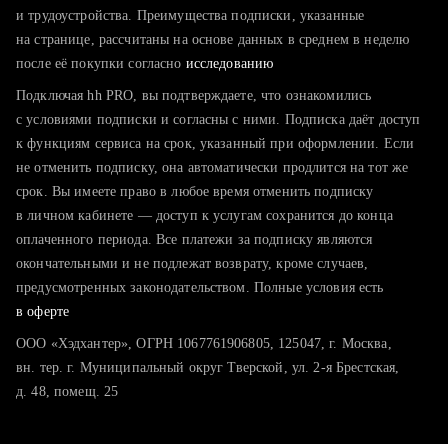
тратите много времени на поиск и вручную поднимаете
и трудоустройства. Преимущества подписки, указанные
резюме
на странице, рассчитаны на основе данных в среднем в неделю
после её покупки согласно
хотите сравнить себя с конкурентами и оценить шансы
исследованию
Подключая hh PRO, вы подтверждаете, что ознакомились
с условиями подписки и согласны с ними. Подписка даёт доступ
к функциям сервиса на срок, указанный при оформлении. Если
не отменить подписку, она автоматически продлится на тот же
срок. Вы имеете право в любое время отменить подписку
в личном кабинете — доступ к услугам сохранится до конца
оплаченного периода. Все платежи за подписку являются
окончательными и не подлежат возврату, кроме случаев,
предусмотренных законодательством. Полные условия есть
в оферте
ООО «Хэдхантер», ОГРН 1067761906805, 125047, г. Москва,
вн. тер. г. Муниципальный округ Тверской, ул. 2-я Брестская,
д. 48, помещ. 25