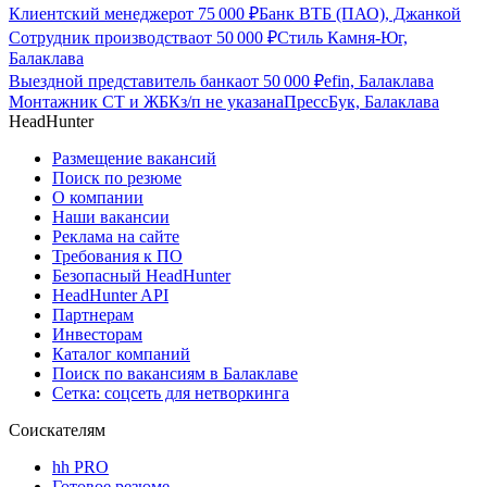
Клиентский менеджер
от
75 000
₽
Банк ВТБ (ПАО), Джанкой
Сотрудник производства
от
50 000
₽
Стиль Камня-Юг,
Балаклава
Выездной представитель банка
от
50 000
₽
efin, Балаклава
Монтажник СТ и ЖБК
з/п не указана
ПрессБук, Балаклава
HeadHunter
Размещение вакансий
Поиск по резюме
О компании
Наши вакансии
Реклама на сайте
Требования к ПО
Безопасный HeadHunter
HeadHunter API
Партнерам
Инвесторам
Каталог компаний
Поиск по вакансиям в Балаклаве
Сетка: соцсеть для нетворкинга
Соискателям
hh PRO
Готовое резюме