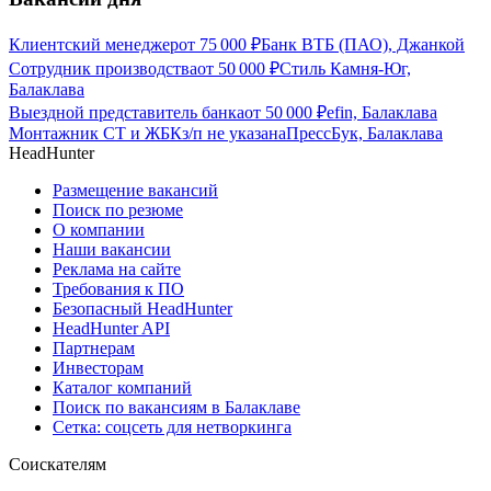
Клиентский менеджер
от
75 000
₽
Банк ВТБ (ПАО), Джанкой
Сотрудник производства
от
50 000
₽
Стиль Камня-Юг,
Балаклава
Выездной представитель банка
от
50 000
₽
efin, Балаклава
Монтажник СТ и ЖБК
з/п не указана
ПрессБук, Балаклава
HeadHunter
Размещение вакансий
Поиск по резюме
О компании
Наши вакансии
Реклама на сайте
Требования к ПО
Безопасный HeadHunter
HeadHunter API
Партнерам
Инвесторам
Каталог компаний
Поиск по вакансиям в Балаклаве
Сетка: соцсеть для нетворкинга
Соискателям