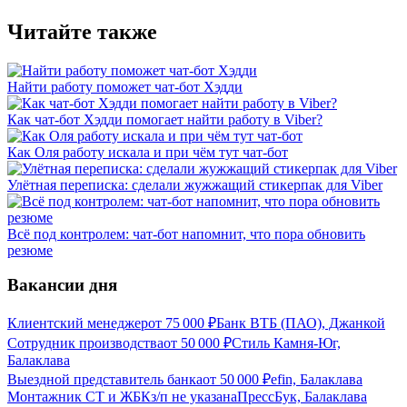
Читайте также
Найти работу поможет чат-бот Хэдди
Как чат-бот Хэдди помогает найти работу в Viber?
Как Оля работу искала и при чём тут чат-бот
Улётная переписка: сделали жужжащий стикерпак для Viber
Всё под контролем: чат-бот напомнит, что пора обновить
резюме
Вакансии дня
Клиентский менеджер
от
75 000
₽
Банк ВТБ (ПАО), Джанкой
Сотрудник производства
от
50 000
₽
Стиль Камня-Юг,
Балаклава
Выездной представитель банка
от
50 000
₽
efin, Балаклава
Монтажник СТ и ЖБК
з/п не указана
ПрессБук, Балаклава