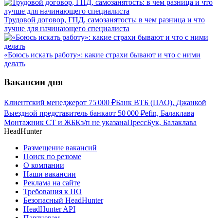
Трудовой договор, ГПД, самозанятость: в чем разница и что
лучше для начинающего специалиста
«Боюсь искать работу»: какие страхи бывают и что с ними
делать
Вакансии дня
Клиентский менеджер
от
75 000
₽
Банк ВТБ (ПАО), Джанкой
Выездной представитель банка
от
50 000
₽
efin, Балаклава
Монтажник СТ и ЖБК
з/п не указана
ПрессБук, Балаклава
HeadHunter
Размещение вакансий
Поиск по резюме
О компании
Наши вакансии
Реклама на сайте
Требования к ПО
Безопасный HeadHunter
HeadHunter API
Партнерам