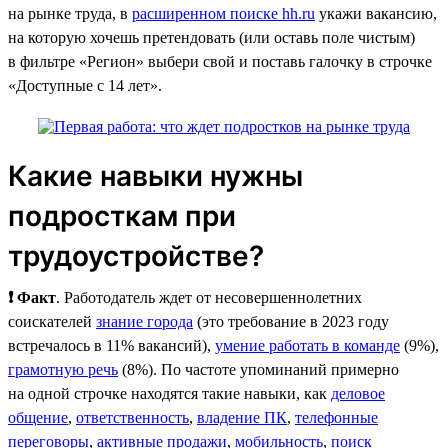
на рынке труда, в
расширенном поиске hh.ru
укажи вакансию,
на которую хочешь претендовать (или оставь поле чистым)
в фильтре «Регион» выбери свой и поставь галочку в строчке
«Доступные с 14 лет».
Какие навыки нужны
подросткам при
трудоустройстве?
❗ Факт
. Работодатель ждет от несовершеннолетних
соискателей
знание города
(это требование в 2023 году
встречалось в 11% вакансий),
умение работать в команде
(9%),
грамотную речь
(8%). По частоте упоминаний примерно
на одной строчке находятся такие навыки, как
деловое
общение
,
ответственность
,
владение ПК
,
телефонные
переговоры
,
активные продажи
,
мобильность
,
поиск