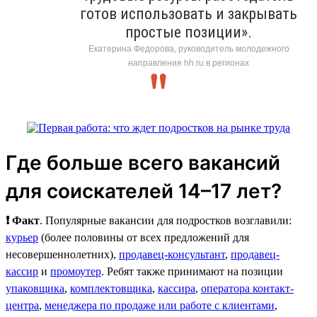
готов использовать и закрывать
простые позиции».
Екатерина Федорова, руководитель молодежного
направления hh.ru в регионах
Где больше всего вакансий
для соискателей 14–17 лет?
❗ Факт
. Популярные вакансии для подростков возглавили:
курьер
(более половины от всех предложений для
несовершеннолетних),
продавец-консультант
,
продавец-
кассир
и
промоутер
. Ребят также принимают на позиции
упаковщика
,
комплектовщика
,
кассира
,
оператора контакт-
центра
,
менеджера по продаже или работе с клиентами
,