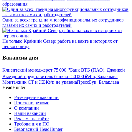
образования
Один за всех: тренд на многофункциональных сотрудников
глазами их самих и работодателей
Не только Крайний Север: работа на вахте в историях от
первого лица
Вакансии дня
Клиентский менеджер
от
75 000
₽
Банк ВТБ (ПАО), Джанкой
Выездной представитель банка
от
50 000
₽
efin, Балаклава
Монтажник СТ и ЖБК
з/п не указана
ПрессБук, Балаклава
HeadHunter
Размещение вакансий
Поиск по резюме
О компании
Наши вакансии
Реклама на сайте
Требования к ПО
Безопасный HeadHunter