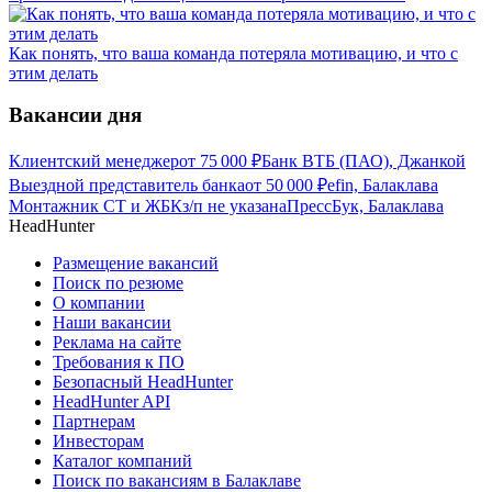
Как понять, что ваша команда потеряла мотивацию, и что с
этим делать
Вакансии дня
Клиентский менеджер
от
75 000
₽
Банк ВТБ (ПАО), Джанкой
Выездной представитель банка
от
50 000
₽
efin, Балаклава
Монтажник СТ и ЖБК
з/п не указана
ПрессБук, Балаклава
HeadHunter
Размещение вакансий
Поиск по резюме
О компании
Наши вакансии
Реклама на сайте
Требования к ПО
Безопасный HeadHunter
HeadHunter API
Партнерам
Инвесторам
Каталог компаний
Поиск по вакансиям в Балаклаве