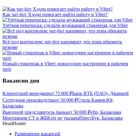
Как чат-бот Хэдди помогает найти работу в Viber?
Улётная переписка: сделали жужжащий стикерпак для Viber
Всё под контролем: чат-бот напомнит, что пора обновить
резюме
Новый стикерпак в Viber: новогоднее настроение в рабочем
чате
Вакансии дня
Клиентский менеджер
от
75 000
₽
Банк ВТБ (ПАО), Джанкой
Сотрудник производства
от
50 000
₽
Стиль Камня-Юг,
Балаклава
Выездной представитель банка
от
50 000
₽
efin, Балаклава
Монтажник СТ и ЖБК
з/п не указана
ПрессБук, Балаклава
HeadHunter
Размещение вакансий