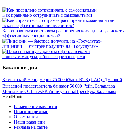
Как правильно сотрудничать с самозанятыми
Как справиться со страхом расширения команды и где искать
эффективных специалистов?
Лицензии — быстрее получить на «Госуслугах»
Плюсы и минусы работы с фрилансерами
Вакансии дня
Клиентский менеджер
от
75 000
₽
Банк ВТБ (ПАО), Джанкой
Выездной представитель банка
от
50 000
₽
efin, Балаклава
Монтажник СТ и ЖБК
з/п не указана
ПрессБук, Балаклава
HeadHunter
Размещение вакансий
Поиск по резюме
О компании
Наши вакансии
Реклама на сайте