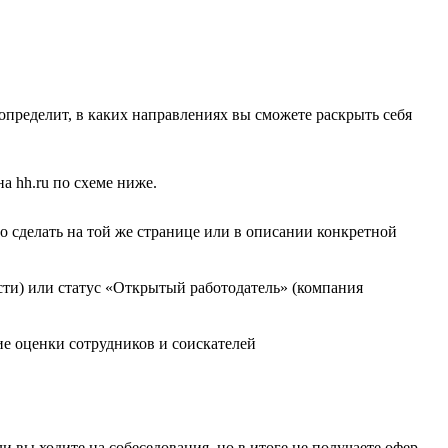
 определит, в каких направлениях вы сможете раскрыть себя
а hh.ru по схеме ниже.
о сделать на той же странице или в описании конкретной
ости) или статус «Открытый работодатель» (компания
е оценки сотрудников и соискателей
и вы ходите на собеседования, но в итоге не получаете офер,