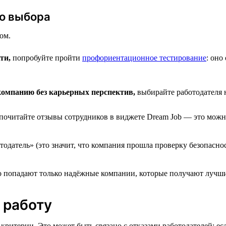
го выбора
ом.
ти,
попробуйте пройти
профориентационное тестирование
: оно
компанию без карьерных перспектив,
выбирайте работодателя н
 почитайте отзывы сотрудников в виджете Dream Job — это можн
тодатель» (это значит, что компания прошла проверку безопасн
но попадают только надёжные компании, которые получают лучши
 работу
критерии. Это может быть связано с отказами работодателей: есл