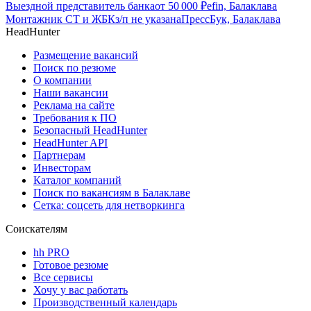
Выездной представитель банка
от
50 000
₽
efin, Балаклава
Монтажник СТ и ЖБК
з/п не указана
ПрессБук, Балаклава
HeadHunter
Размещение вакансий
Поиск по резюме
О компании
Наши вакансии
Реклама на сайте
Требования к ПО
Безопасный HeadHunter
HeadHunter API
Партнерам
Инвесторам
Каталог компаний
Поиск по вакансиям в Балаклаве
Сетка: соцсеть для нетворкинга
Соискателям
hh PRO
Готовое резюме
Все сервисы
Хочу у вас работать
Производственный календарь