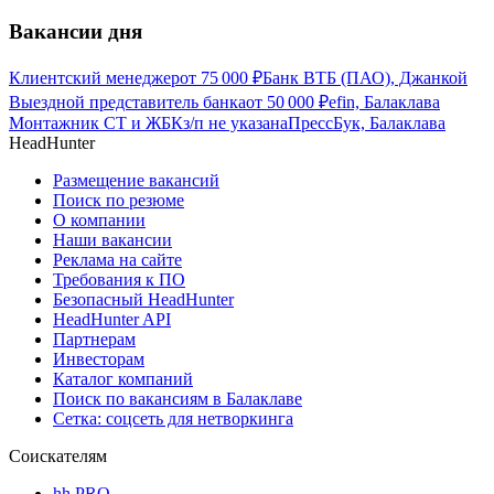
Вакансии дня
Клиентский менеджер
от
75 000
₽
Банк ВТБ (ПАО), Джанкой
Выездной представитель банка
от
50 000
₽
efin, Балаклава
Монтажник СТ и ЖБК
з/п не указана
ПрессБук, Балаклава
HeadHunter
Размещение вакансий
Поиск по резюме
О компании
Наши вакансии
Реклама на сайте
Требования к ПО
Безопасный HeadHunter
HeadHunter API
Партнерам
Инвесторам
Каталог компаний
Поиск по вакансиям в Балаклаве
Сетка: соцсеть для нетворкинга
Соискателям
hh PRO