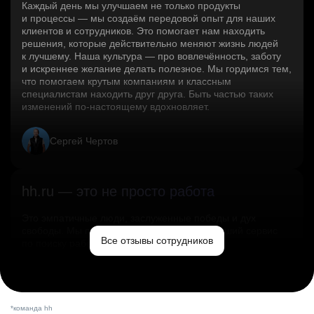
Каждый день мы улучшаем не только продукты
и процессы — мы создаём передовой опыт для наших
клиентов и сотрудников. Это помогает нам находить
решения, которые действительно меняют жизнь людей
к лучшему. Наша культура — про вовлечённость, заботу
и искреннее желание делать полезное. Мы гордимся тем,
что помогаем крутым компаниям и классным
специалистам находить друг друга. Быть частью таких
изменений по‑настоящему вдохновляет.
Сергей Чертов
hh.ru — это не просто работа
Это эмпатичные люди, заслуженные победы и дух
свободы. Мы помогаем миру и создаём лучший сервис
Все отзывы сотрудников
по поиску работы в стране.
Ольга Емельянова
*команда hh