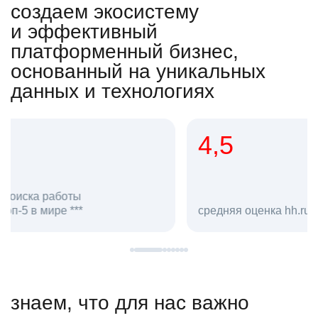
создаем экосистему
и эффективный
платформенный бизнес,
основанный на уникальных
данных и технологиях
4,5
20
сотруд
средняя оценка hh.ru как работодателя **
в hh.ru
знаем, что для нас важно