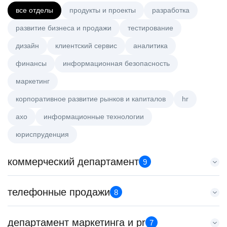
все отделы
продукты и проекты
разработка
развитие бизнеса и продажи
тестирование
дизайн
клиентский сервис
аналитика
финансы
информационная безопасность
маркетинг
корпоративное развитие рынков и капиталов
hr
axo
информационные технологии
юриспруденция
коммерческий департамент
9
Тренер по развитию компетенций продаж
телефонные продажи
8
HeadHunter::Коммерческий департамент
20 июл. 2026
Менеджер по привлечению клиентов (B2B)
департамент маркетинга и pr
з/п не указана
7