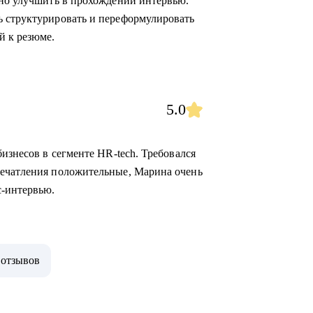
жно улучшить в прохождении интервью.
ь структурировать и переформулировать
й к резюме.
5.0
бизнесов в сегменте HR-tech. Требовался
печатления положительные, Марина очень
с-интервью.
 отзывов