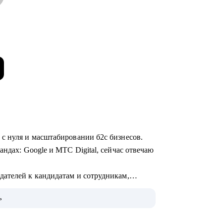
 с нуля и масштабировании б2с бизнесов.
андах: Google и МТС Digital, сейчас отвечаю
ателей к кандидатам и сотрудникам,
ь
 AI и ML.
в уделяю бизнес-моделям: делюсь опытом их