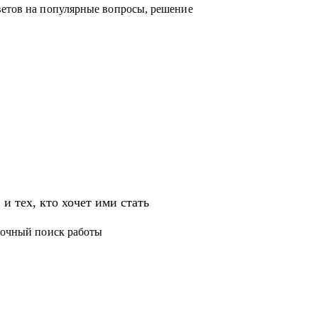
ветов на популярные вопросы, решение
тия и обучения.
звития на продуктовых и бизнес позициях.
ских проектов;
ингу, а также высшему и среднему
и тех, кто хочет ими стать
T.
срочный поиск работы