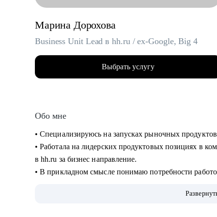
Марина Дорохова
Business Unit Lead в hh.ru / ex-Google, Big 4
Выбрать услугу
Обо мне
• Специализируюсь на запусках рыночных продуктов
• Работала на лидерских продуктовых позициях в ком
в hh.ru за бизнес направление.
• В прикладном смысле понимаю потребности работод
благодаря опыту в индустрии HrTech.
Развернут
• Применяю в работе прикладные навыки и знания в
• Большое внимание в менторстве и прокачке навыко