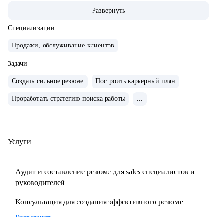
команды.
Развернуть
• Провел 500+ собеседований на позиции sales-менеджеров
и руководителей.
Специализации
• 2000+ проведенных собеседований
Продажи, обслуживание клиентов
• 500+ продающих резюме и сопроводительных писем
Задачи
• 300+ карьерных консультаций
Создать сильное резюме
Построить карьерный план
С чем помогу:
Проработать стратегию поиска работы
...
• Составить резюме и оцифровать ключевые достижения.
• Подготовиться к собеседованию с ЛПР.
• Проанализировать текущий карьерный трек и дать
рекомендации.
Услуги
• Сформировать/адаптировать карьерный трек для
достижения карьерной цели;.
Аудит и составление резюме для sales специалистов и
• Выстроить эффективное управление командой (прямой
руководителей
или функциональной);.
Консультация для создания эффективного резюме
• Подготовиться к полугодовому/ годовому ревью и
переговорам с руководителем.