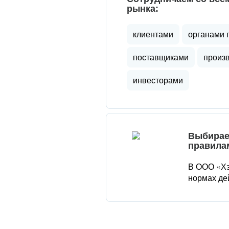
рынка:
клиентами
органами 
поставщиками
произ
инвесторами
Выбирае
правила
В ООО «Хэ
нормах де