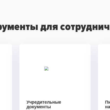
рументы для сотруднич
Учредительные
П
документы
н