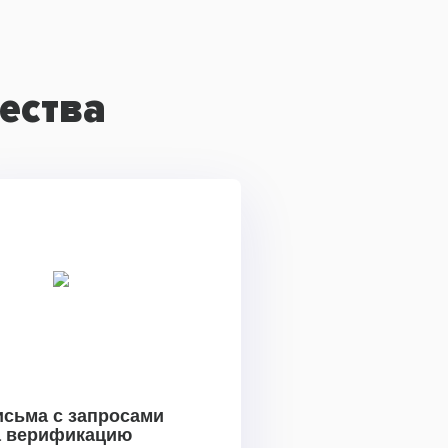
ества
исьма с запросами
а верификацию