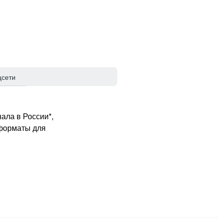
цсети
ала в России*,
 форматы для