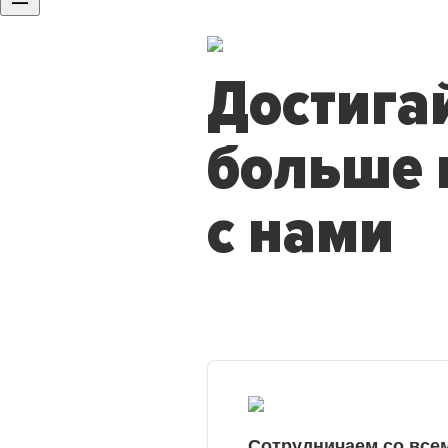
Достига
больше 
с нами
Сотрудничаем со все