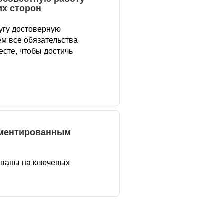
их сторон
угу достоверную
м все обязательства
сте, чтобы достичь
аментированным
ованы на ключевых