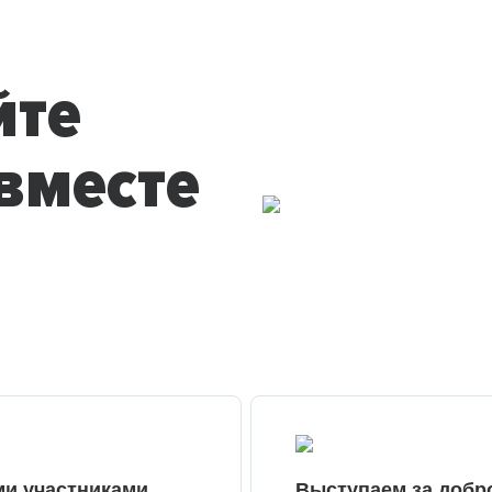
йте
вместе
ми участниками
Выступаем за добр