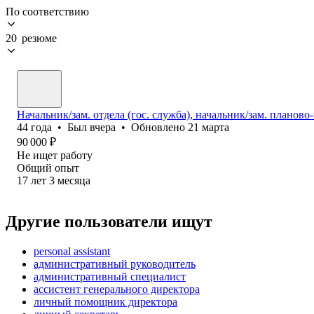
По соответствию
20 резюме
Начальник/зам. отдела (гос. служба), начальник/зам. планов
44
года
•
Был
вчера
•
Обновлено
21 марта
90 000
₽
Не ищет работу
Общий опыт
17
лет
3
месяца
Другие пользователи ищут
personal assistant
административный руководитель
административный специалист
ассистент генерального директора
личный помощник директора