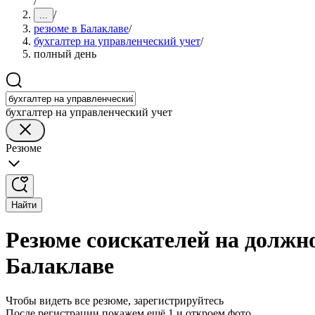
/
/
...
резюме в Балаклаве
/
бухгалтер на управленческий учет
/
полный день
бухгалтер на управленческий учет
Резюме
Найти
Резюме соискателей на должно
Балаклаве
Чтобы видеть все резюме, зарегистрируйтесь
После регистрации покажем ещё 1 и откроем фото