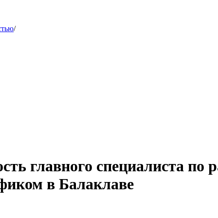
стью
/
сть главного специалиста по р
фиком в Балаклаве