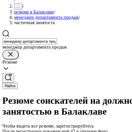
/
/
...
резюме в Балаклаве
/
менеджер департамента продаж
/
частичная занятость
менеджер департамента продаж
Резюме
Найти
Резюме соискателей на должн
занятостью в Балаклаве
Чтобы видеть все резюме, зарегистрируйтесь
После регистрации покажем ещё 47 и откроем фото