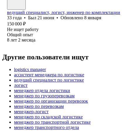
ведущий специалист, логист, инженер по комплектации
33
года
•
Был
21 июня
•
Обновлено
8 января
150 000
₽
Не ищет работу
Общий опыт
8
лет
2
месяца
Другие пользователи ищут
logistics manager
ассистент менеджера по логистике
ведущий специалист по логистике
логист
менеджер отдела логистики
менеджер по грузоперевозкам
менеджер по организации перевозок
менеджер по перевозкам
менеджер-логист
менеджер по складской логистике
менеджер по транспортной логистике
менеджер транспортного отдела