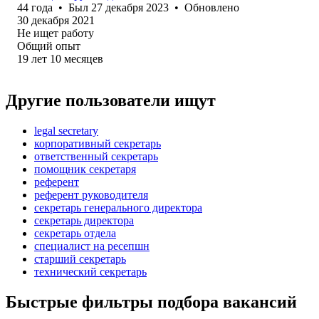
44
года
•
Был
27 декабря 2023
•
Обновлено
30 декабря 2021
Не ищет работу
Общий опыт
19
лет
10
месяцев
Другие пользователи ищут
legal secretary
корпоративный секретарь
ответственный секретарь
помощник секретаря
референт
референт руководителя
секретарь генерального директора
секретарь директора
секретарь отдела
специалист на ресепшн
старший секретарь
технический секретарь
Быстрые фильтры подбора вакансий