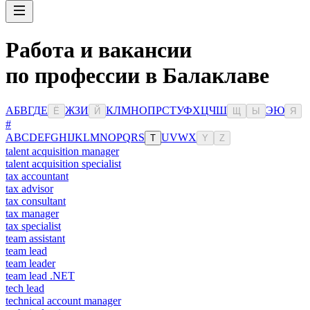
Работа и вакансии
по профессии в Балаклаве
А
Б
В
Г
Д
Е
Ж
З
И
К
Л
М
Н
О
П
Р
С
Т
У
Ф
Х
Ц
Ч
Ш
Э
Ю
Ё
Й
Щ
Ы
Я
#
A
B
C
D
E
F
G
H
I
J
K
L
M
N
O
P
Q
R
S
U
V
W
X
T
Y
Z
talent acquisition manager
talent acquisition specialist
tax accountant
tax advisor
tax consultant
tax manager
tax specialist
team assistant
team lead
team leader
team lead .NET
tech lead
technical account manager