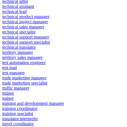
technical artist
technical assistant
technical lead
technical product manager
technical project manager
technical sales manager
technical specialist
technical support manager
technical support specialist
technical translator
territory manager
territory sales manager
test automation engineer
test lead
test manager
trade marketing manager
trade marketing specialist
traffic manager
trainee
trainer
training and development manager
training coordinator
training specialist
translator interpreter
travel coordinator