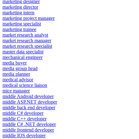
marketing designer
marketing director
marketing intern
marketing project manager
marketing specialist
marketing trainee
market research analyst
market research manager
market research specialist
master data specialist
mechanical engineer
media buyer
media group head
media planner
medical advisor
medical science liaison
mice manager
middle Android developer
middle ASP.NET developer
middle back end developer
middle C# developer
middle C++ developer
middle C# .NET developer
middle frontend developer
middle IOS developer