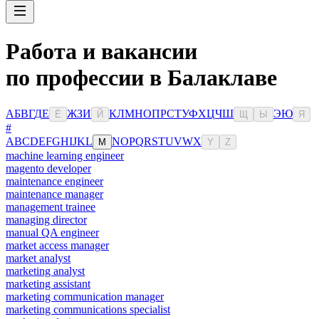
Работа и вакансии
по профессии в Балаклаве
А
Б
В
Г
Д
Е
Ж
З
И
К
Л
М
Н
О
П
Р
С
Т
У
Ф
Х
Ц
Ч
Ш
Э
Ю
Ё
Й
Щ
Ы
Я
#
A
B
C
D
E
F
G
H
I
J
K
L
N
O
P
Q
R
S
T
U
V
W
X
M
Y
Z
machine learning engineer
magento developer
maintenance engineer
maintenance manager
management trainee
managing director
manual QA engineer
market access manager
market analyst
marketing analyst
marketing assistant
marketing communication manager
marketing communications specialist