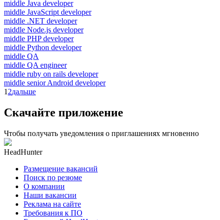
middle Java developer
middle JavaScript developer
middle .NET developer
middle Node.js developer
middle PHP developer
middle Python developer
middle QA
middle QA engineer
middle ruby on rails developer
middle senior Android developer
1
2
дальше
Скачайте приложение
Чтобы получать уведомления о приглашениях мгновенно
HeadHunter
Размещение вакансий
Поиск по резюме
О компании
Наши вакансии
Реклама на сайте
Требования к ПО