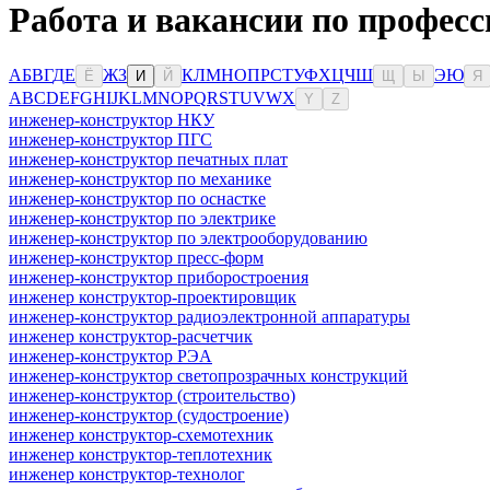
Работа и вакансии по професс
А
Б
В
Г
Д
Е
Ж
З
К
Л
М
Н
О
П
Р
С
Т
У
Ф
Х
Ц
Ч
Ш
Э
Ю
Ё
И
Й
Щ
Ы
Я
A
B
C
D
E
F
G
H
I
J
K
L
M
N
O
P
Q
R
S
T
U
V
W
X
Y
Z
инженер-конструктор НКУ
инженер-конструктор ПГС
инженер-конструктор печатных плат
инженер-конструктор по механике
инженер-конструктор по оснастке
инженер-конструктор по электрике
инженер-конструктор по электрооборудованию
инженер-конструктор пресс-форм
инженер-конструктор приборостроения
инженер конструктор-проектировщик
инженер-конструктор радиоэлектронной аппаратуры
инженер конструктор-расчетчик
инженер-конструктор РЭА
инженер-конструктор светопрозрачных конструкций
инженер-конструктор (строительство)
инженер-конструктор (судостроение)
инженер конструктор-схемотехник
инженер конструктор-теплотехник
инженер конструктор-технолог