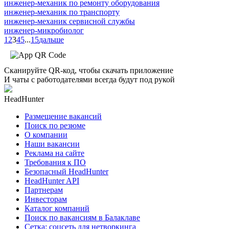
инженер-механик по ремонту оборудования
инженер-механик по транспорту
инженер-механик сервисной службы
инженер-микробиолог
1
2
3
4
5
...
15
дальше
Сканируйте QR-код, чтобы скачать приложение
И чаты с работодателями всегда будут под рукой
HeadHunter
Размещение вакансий
Поиск по резюме
О компании
Наши вакансии
Реклама на сайте
Требования к ПО
Безопасный HeadHunter
HeadHunter API
Партнерам
Инвесторам
Каталог компаний
Поиск по вакансиям в Балаклаве
Сетка: соцсеть для нетворкинга