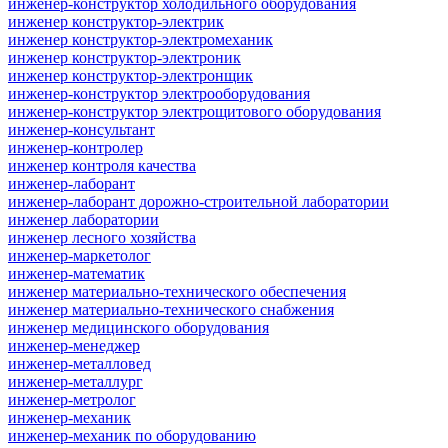
инженер-конструктор холодильного оборудования
инженер конструктор-электрик
инженер конструктор-электромеханик
инженер конструктор-электроник
инженер конструктор-электронщик
инженер-конструктор электрооборудования
инженер-конструктор электрощитового оборудования
инженер-консультант
инженер-контролер
инженер контроля качества
инженер-лаборант
инженер-лаборант дорожно-строительной лаборатории
инженер лаборатории
инженер лесного хозяйства
инженер-маркетолог
инженер-математик
инженер материально-технического обеспечения
инженер материально-технического снабжения
инженер медицинского оборудования
инженер-менеджер
инженер-металловед
инженер-металлург
инженер-метролог
инженер-механик
инженер-механик по оборудованию