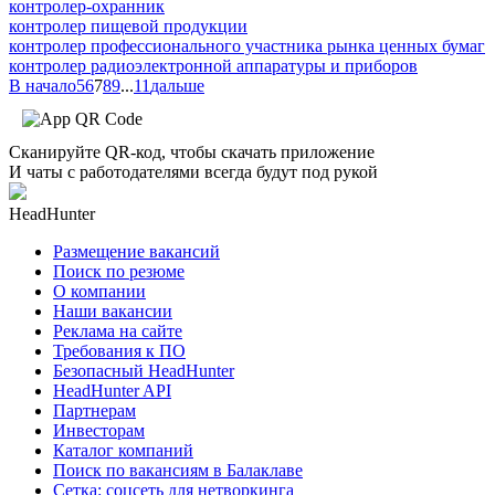
контролер-охранник
контролер пищевой продукции
контролер профессионального участника рынка ценных бумаг
контролер радиоэлектронной аппаратуры и приборов
В начало
5
6
7
8
9
...
11
дальше
Сканируйте QR-код, чтобы скачать приложение
И чаты с работодателями всегда будут под рукой
HeadHunter
Размещение вакансий
Поиск по резюме
О компании
Наши вакансии
Реклама на сайте
Требования к ПО
Безопасный HeadHunter
HeadHunter API
Партнерам
Инвесторам
Каталог компаний
Поиск по вакансиям в Балаклаве
Сетка: соцсеть для нетворкинга