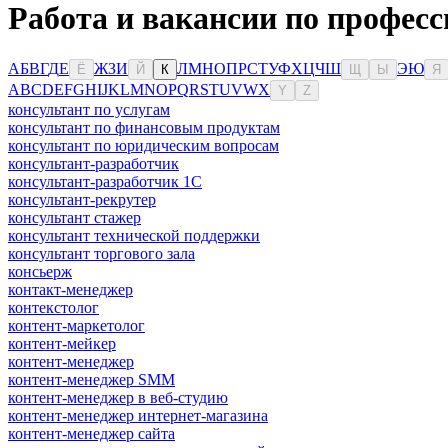
Работа и вакансии по професс
А
Б
В
Г
Д
Е
Ж
З
И
Л
М
Н
О
П
Р
С
Т
У
Ф
Х
Ц
Ч
Ш
Э
Ю
Ё
Й
К
Щ
Ы
Я
A
B
C
D
E
F
G
H
I
J
K
L
M
N
O
P
Q
R
S
T
U
V
W
X
Y
Z
консультант по услугам
консультант по финансовым продуктам
консультант по юридическим вопросам
консультант-разработчик
консультант-разработчик 1С
консультант-рекрутер
консультант стажер
консультант технической поддержки
консультант торгового зала
консьерж
контакт-менеджер
контекстолог
контент-маркетолог
контент-мейкер
контент-менеджер
контент-менеджер SMM
контент-менеджер в веб-студию
контент-менеджер интернет-магазина
контент-менеджер сайта