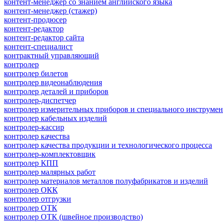
контент-менеджер со знанием английского языка
контент-менеджер (стажер)
контент-продюсер
контент-редактор
контент-редактор сайта
контент-специалист
контрактный управляющий
контролер
контролер билетов
контролер видеонаблюдения
контролер деталей и приборов
контролер-диспетчер
контролер измерительных приборов и специального инструмен
контролер кабельных изделий
контролер-кассир
контролер качества
контролер качества продукции и технологического процесса
контролер-комплектовщик
контролер КПП
контролер малярных работ
контролер материалов металлов полуфабрикатов и изделий
контролер ОКК
контролер отгрузки
контролер ОТК
контролер ОТК (швейное производство)