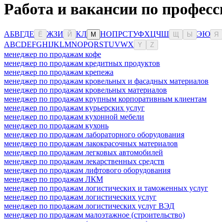
Работа и вакансии по професс
А
Б
В
Г
Д
Е
Ж
З
И
К
Л
Н
О
П
Р
С
Т
У
Ф
Х
Ц
Ч
Ш
Э
Ю
Ё
Й
М
Щ
Ы
Я
A
B
C
D
E
F
G
H
I
J
K
L
M
N
O
P
Q
R
S
T
U
V
W
X
Y
Z
менеджер по продажам кофе
менеджер по продажам кредитных продуктов
менеджер по продажам крепежа
менеджер по продажам кровельных и фасадных материалов
менеджер по продажам кровельных материалов
менеджер по продажам крупным корпоративным клиентам
менеджер по продажам курьерских услуг
менеджер по продажам кухонной мебели
менеджер по продажам кухонь
менеджер по продажам лабораторного оборудования
менеджер по продажам лакокрасочных материалов
менеджер по продажам легковых автомобилей
менеджер по продажам лекарственных средств
менеджер по продажам лифтового оборудования
менеджер по продажам ЛКМ
менеджер по продажам логистических и таможенных услуг
менеджер по продажам логистических услуг
менеджер по продажам логистических услуг ВЭД
менеджер по продажам малоэтажное (строительство)