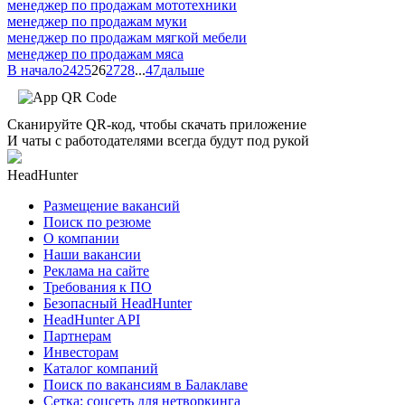
менеджер по продажам мототехники
менеджер по продажам муки
менеджер по продажам мягкой мебели
менеджер по продажам мяса
В начало
24
25
26
27
28
...
47
дальше
Сканируйте QR-код, чтобы скачать приложение
И чаты с работодателями всегда будут под рукой
HeadHunter
Размещение вакансий
Поиск по резюме
О компании
Наши вакансии
Реклама на сайте
Требования к ПО
Безопасный HeadHunter
HeadHunter API
Партнерам
Инвесторам
Каталог компаний
Поиск по вакансиям в Балаклаве
Сетка: соцсеть для нетворкинга