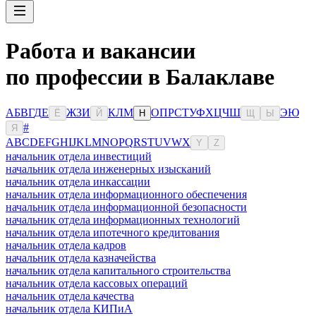
Работа и вакансии
по профессии в Балаклаве
А
Б
В
Г
Д
Е
Ж
З
И
К
Л
М
О
П
Р
С
Т
У
Ф
Х
Ц
Ч
Ш
Э
Ю
Ё
Й
Н
Щ
Ы
#
Я
A
B
C
D
E
F
G
H
I
J
K
L
M
N
O
P
Q
R
S
T
U
V
W
X
Y
Z
начальник отдела инвестиций
начальник отдела инженерных изысканий
начальник отдела инкассации
начальник отдела информационного обеспечения
начальник отдела информационной безопасности
начальник отдела информационных технологий
начальник отдела ипотечного кредитования
начальник отдела кадров
начальник отдела казначейства
начальник отдела капитального строительства
начальник отдела кассовых операций
начальник отдела качества
начальник отдела КИПиА