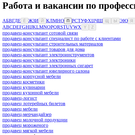
Работа и вакансии по професс
А
Б
В
Г
Д
Е
Ж
З
И
К
Л
М
Н
О
Р
С
Т
У
Ф
Х
Ц
Ч
Ш
Э
Ю
Ё
Й
П
Щ
Ы
Я
A
B
C
D
E
F
G
H
I
J
K
L
M
N
O
P
Q
R
S
T
U
V
W
X
Y
Z
продавец-консультант сотовой связи
продавец-консультант специалист по работе с клиентами
продавец-консультант строительных материалов
продавец-консультант товаров для дома
продавец-консультант электроинструментов
продавец-консультант электроники
продавец-консультант электронных сигарет
продавец-консультант ювелирного салона
продавец корпусной мебели
продавец косметики
продавец кулинарии
продавец кухонной мебели
продавец-логист
продавец лотерейных билетов
продавец мебели
продавец-мерчандайзер
продавец молочной продукции
продавец мороженого
продавец мягкой мебели