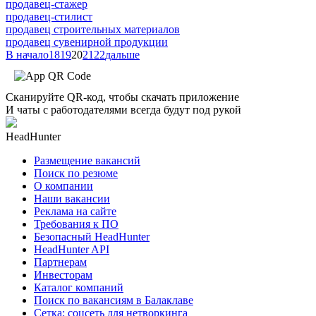
продавец-стажер
продавец-стилист
продавец строительных материалов
продавец сувенирной продукции
В начало
18
19
20
21
22
дальше
Сканируйте QR-код, чтобы скачать приложение
И чаты с работодателями всегда будут под рукой
HeadHunter
Размещение вакансий
Поиск по резюме
О компании
Наши вакансии
Реклама на сайте
Требования к ПО
Безопасный HeadHunter
HeadHunter API
Партнерам
Инвесторам
Каталог компаний
Поиск по вакансиям в Балаклаве
Сетка: соцсеть для нетворкинга