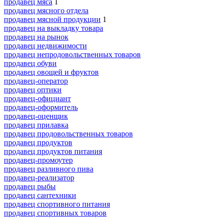
продавец мяса
1
продавец мясного отдела
продавец мясной продукции
1
продавец на выкладку товара
продавец на рынок
продавец недвижимости
продавец непродовольственных товаров
продавец обуви
продавец овощей и фруктов
продавец-оператор
продавец оптики
продавец-официант
продавец-оформитель
продавец-оценщик
продавец прилавка
продавец продовольственных товаров
продавец продуктов
продавец продуктов питания
продавец-промоутер
продавец разливного пива
продавец-реализатор
продавец рыбы
продавец сантехники
продавец спортивного питания
продавец спортивных товаров