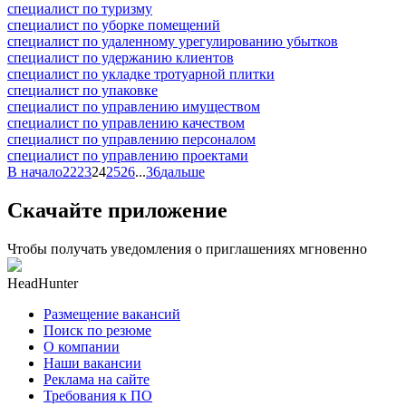
специалист по туризму
специалист по уборке помещений
специалист по удаленному урегулированию убытков
специалист по удержанию клиентов
специалист по укладке тротуарной плитки
специалист по упаковке
специалист по управлению имуществом
специалист по управлению качеством
специалист по управлению персоналом
специалист по управлению проектами
В начало
22
23
24
25
26
...
36
дальше
Скачайте приложение
Чтобы получать уведомления о приглашениях мгновенно
HeadHunter
Размещение вакансий
Поиск по резюме
О компании
Наши вакансии
Реклама на сайте
Требования к ПО