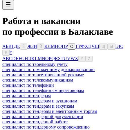
Работа и вакансии
по профессии в Балаклаве
А
Б
В
Г
Д
Е
Ж
З
И
К
Л
М
Н
О
П
Р
Т
У
Ф
Х
Ц
Ч
Ш
Э
Ю
Ё
Й
С
Щ
Ы
#
Я
A
B
C
D
E
F
G
H
I
J
K
L
M
N
O
P
Q
R
S
T
U
V
W
X
Y
Z
специалист по табельному учету
специалист по таможенному декларированию
специалист по таргетированной рекламе
специалист по телекоммуникациям
специалист по телефонии
специалист по телефонным переговорам
специалист по тендерам
специалист по тендерам и аукционам
специалист по тендерам и закупкам
специалист по тендерам и электронным торгам
специалист по тендерной документации
специалист по тендерной работе
специалист по тендерному сопровождению