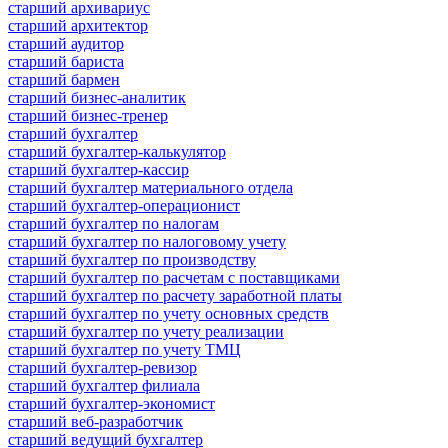
старший архивариус
старший архитектор
старший аудитор
старший бариста
старший бармен
старший бизнес-аналитик
старший бизнес-тренер
старший бухгалтер
старший бухгалтер-калькулятор
старший бухгалтер-кассир
старший бухгалтер материального отдела
старший бухгалтер-операционист
старший бухгалтер по налогам
старший бухгалтер по налоговому учету
старший бухгалтер по производству
старший бухгалтер по расчетам с поставщиками
старший бухгалтер по расчету заработной платы
старший бухгалтер по учету основных средств
старший бухгалтер по учету реализации
старший бухгалтер по учету ТМЦ
старший бухгалтер-ревизор
старший бухгалтер филиала
старший бухгалтер-экономист
старший веб-разработчик
старший ведущий бухгалтер