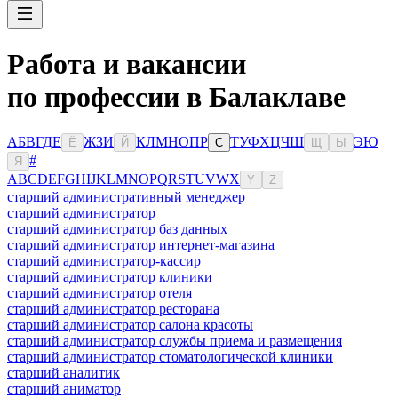
Работа и вакансии
по профессии в Балаклаве
А
Б
В
Г
Д
Е
Ж
З
И
К
Л
М
Н
О
П
Р
Т
У
Ф
Х
Ц
Ч
Ш
Э
Ю
Ё
Й
С
Щ
Ы
#
Я
A
B
C
D
E
F
G
H
I
J
K
L
M
N
O
P
Q
R
S
T
U
V
W
X
Y
Z
старший административный менеджер
старший администратор
старший администратор баз данных
старший администратор интернет-магазина
старший администратор-кассир
старший администратор клиники
старший администратор отеля
старший администратор ресторана
старший администратор салона красоты
старший администратор службы приема и размещения
старший администратор стоматологической клиники
старший аналитик
старший аниматор