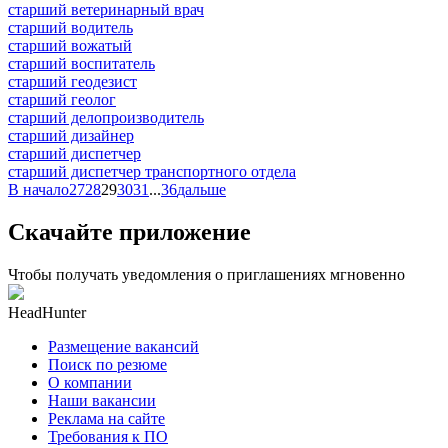
старший ветеринарный врач
старший водитель
старший вожатый
старший воспитатель
старший геодезист
старший геолог
старший делопроизводитель
старший дизайнер
старший диспетчер
старший диспетчер транспортного отдела
В начало
27
28
29
30
31
...
36
дальше
Скачайте приложение
Чтобы получать уведомления о приглашениях мгновенно
HeadHunter
Размещение вакансий
Поиск по резюме
О компании
Наши вакансии
Реклама на сайте
Требования к ПО