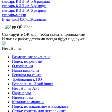
слесарь КИПиА 5-6 разряда
слесарь КИПиА 5 разряда
слесарь КИПиА 6 разряда
слесарь-маляр
В начало
3
4
5
6
7
...
36
дальше
Сканируйте QR-код, чтобы скачать приложение
И чаты с работодателями всегда будут под рукой
HeadHunter
Размещение вакансий
Поиск по резюме
О компании
Наши вакансии
Реклама на сайте
Требования к ПО
Безопасный HeadHunter
HeadHunter API
Партнерам
Инвесторам
Каталог компаний
Поиск по вакансиям в Балаклаве
Сетка: соцсеть для нетворкинга