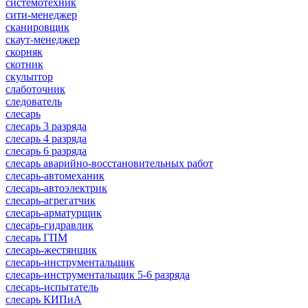
системотехник
сити-менеджер
сканировщик
скаут-менеджер
скорняк
скотник
скульптор
слаботочник
следователь
слесарь
слесарь 3 разряда
слесарь 4 разряда
слесарь 6 разряда
слесарь аварийно-восстановительных работ
слесарь-автомеханик
слесарь-автоэлектрик
слесарь-агрегатчик
слесарь-арматурщик
слесарь-гидравлик
слесарь ГПМ
слесарь-жестянщик
слесарь-инструментальщик
слесарь-инструментальщик 5-6 разряда
слесарь-испытатель
слесарь КИПиА