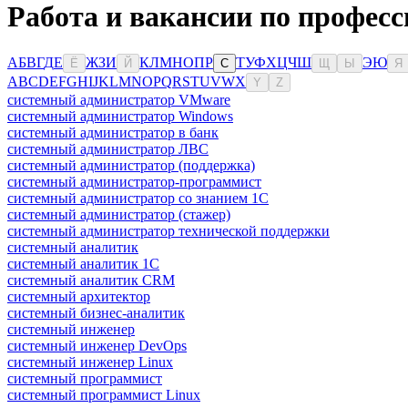
Работа и вакансии по професс
А
Б
В
Г
Д
Е
Ж
З
И
К
Л
М
Н
О
П
Р
Т
У
Ф
Х
Ц
Ч
Ш
Э
Ю
Ё
Й
С
Щ
Ы
Я
A
B
C
D
E
F
G
H
I
J
K
L
M
N
O
P
Q
R
S
T
U
V
W
X
Y
Z
системный администратор VMware
системный администратор Windows
системный администратор в банк
системный администратор ЛВС
системный администратор (поддержка)
системный администратор-программист
системный администратор со знанием 1С
системный администратор (стажер)
системный администратор технической поддержки
системный аналитик
системный аналитик 1С
системный аналитик CRM
системный архитектор
системный бизнес-аналитик
системный инженер
системный инженер DevOps
системный инженер Linux
системный программист
системный программист Linux