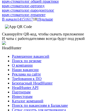
врач-стоматолог общей практики
врач стоматолог-ортопед
врач стоматолог-пародонтолог
врач стоматолог-терапевт
В начало
14
15
16
17
18
19
дальше
Сканируйте QR-код, чтобы скачать приложение
И чаты с работодателями всегда будут под рукой
HeadHunter
Размещение вакансий
Поиск по резюме
О компании
Наши вакансии
Реклама на сайте
Требования к ПО
Безопасный HeadHunter
HeadHunter API
Партнерам
Инвесторам
Каталог компаний
Поиск по вакансиям в Балаклаве
Сетка: соцсеть для нетворкинга