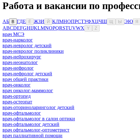
Работа и вакансии по професс
А
Б
Г
Д
Е
Ж
З
И
К
Л
М
Н
О
П
Р
С
Т
У
Ф
Х
Ц
Ч
Ш
Э
Ю
В
Ё
Й
Щ
Ы
Я
A
B
C
D
E
F
G
H
I
J
K
L
M
N
O
P
Q
R
S
T
U
V
W
X
Y
Z
врач МСЭ
врач-нарколог
врач-невролог детский
врач-невролог поликлиники
врач-нейрохирург
врач-неонатолог
врач-нефролог
врач-нефролог детский
врач общей практики
врач-онколог
врач онколог-маммолог
врач-ортопед
врач-остеопат
врач-оториноларинголог детский
врач-офтальмолог
врач-офтальмолог в салон оптики
врач-офтальмолог детский
врач офтальмолог-оптометрист
врач паллиативной помощи