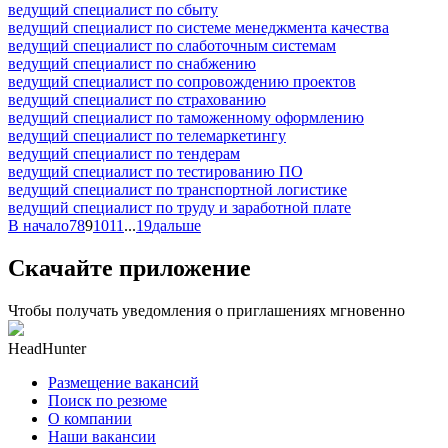
ведущий специалист по сбыту
ведущий специалист по системе менеджмента качества
ведущий специалист по слаботочным системам
ведущий специалист по снабжению
ведущий специалист по сопровождению проектов
ведущий специалист по страхованию
ведущий специалист по таможенному оформлению
ведущий специалист по телемаркетингу
ведущий специалист по тендерам
ведущий специалист по тестированию ПО
ведущий специалист по транспортной логистике
ведущий специалист по труду и заработной плате
В начало
7
8
9
10
11
...
19
дальше
Скачайте приложение
Чтобы получать уведомления о приглашениях мгновенно
HeadHunter
Размещение вакансий
Поиск по резюме
О компании
Наши вакансии