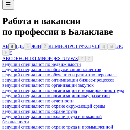
Работа и вакансии
по профессии в Балаклаве
А
Б
Г
Д
Е
Ж
З
И
К
Л
М
Н
О
П
Р
С
Т
У
Ф
Х
Ц
Ч
Ш
Э
Ю
В
Ё
Й
Щ
Ы
#
Я
A
B
C
D
E
F
G
H
I
J
K
L
M
N
O
P
Q
R
S
T
U
V
W
X
Y
Z
ведущий специалист по недвижимости
ведущий специалист по обслуживанию клиентов
ведущий специалист по обучению и развитию персонала
ведущий специалист по оптимизации бизнес-процессов
ведущий специалист по организации закупок
ведущий специалист по организации и нормированию труда
ведущий специалист по организационному развитию
ведущий специалист по отчетности
ведущий специалист по охране окружающей среды
ведущий специалист по охране труда
ведущий специалист по охране труда и пожарной
безопасности
ведущий специалист по охране труда и промышленной