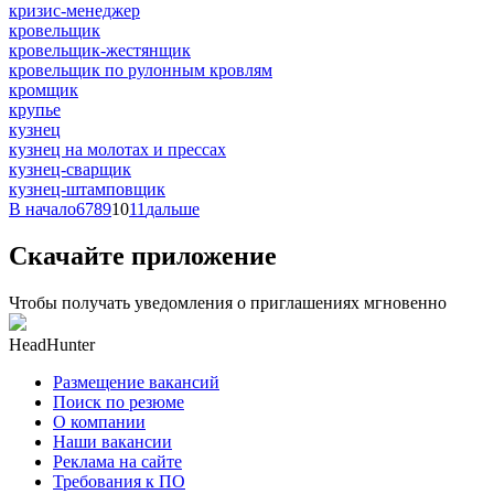
кризис-менеджер
кровельщик
кровельщик-жестянщик
кровельщик по рулонным кровлям
кромщик
крупье
кузнец
кузнец на молотах и прессах
кузнец-сварщик
кузнец-штамповщик
В начало
6
7
8
9
10
11
дальше
Скачайте приложение
Чтобы получать уведомления о приглашениях мгновенно
HeadHunter
Размещение вакансий
Поиск по резюме
О компании
Наши вакансии
Реклама на сайте
Требования к ПО