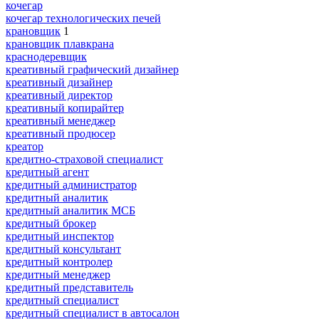
кочегар
кочегар технологических печей
крановщик
1
крановщик плавкрана
краснодеревщик
креативный графический дизайнер
креативный дизайнер
креативный директор
креативный копирайтер
креативный менеджер
креативный продюсер
креатор
кредитно-страховой специалист
кредитный агент
кредитный администратор
кредитный аналитик
кредитный аналитик МСБ
кредитный брокер
кредитный инспектор
кредитный консультант
кредитный контролер
кредитный менеджер
кредитный представитель
кредитный специалист
кредитный специалист в автосалон