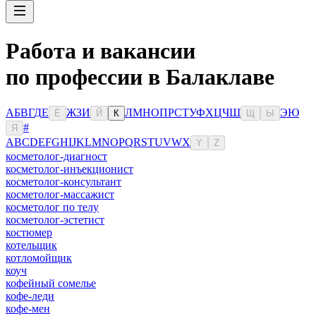
Работа и вакансии
по профессии в Балаклаве
А
Б
В
Г
Д
Е
Ж
З
И
Л
М
Н
О
П
Р
С
Т
У
Ф
Х
Ц
Ч
Ш
Э
Ю
Ё
Й
К
Щ
Ы
#
Я
A
B
C
D
E
F
G
H
I
J
K
L
M
N
O
P
Q
R
S
T
U
V
W
X
Y
Z
косметолог-диагност
косметолог-инъекционист
косметолог-консультант
косметолог-массажист
косметолог по телу
косметолог-эстетист
костюмер
котельщик
котломойщик
коуч
кофейный сомелье
кофе-леди
кофе-мен